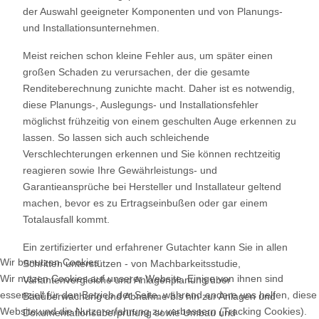
der Auswahl geeigneter Komponenten und von Planungs-
und Installationsunternehmen.
Meist reichen schon kleine Fehler aus, um später einen
großen Schaden zu verursachen, der die gesamte
Renditeberechnung zunichte macht. Daher ist es notwendig,
diese Planungs-, Auslegungs- und Installationsfehler
möglichst frühzeitig von einem geschulten Auge erkennen zu
lassen. So lassen sich auch schleichende
Verschlechterungen erkennen und Sie können rechtzeitig
reagieren sowie Ihre Gewährleistungs- und
Garantieansprüche bei Hersteller und Installateur geltend
machen, bevor es zu Ertragseinbußen oder gar einem
Totalausfall kommt.
Ein zertifizierter und erfahrener Gutachter kann Sie in allen
Wir benutzen Cookies
Schritten unterstützen - von Machbarkeitsstudie,
Wir nutzen Cookies auf unserer Website. Einige von ihnen sind
Variantenvergleiche und Anlagenplanung über
essenziell für den Betrieb der Seite, während andere uns helfen, diese
Bauüberwachung und Abnahme bis hin zur Anlagen und
Website und die Nutzererfahrung zu verbessern (Tracking Cookies).
Dokumentationsüberprüfung sowie Umbau und